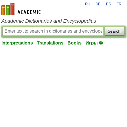
RU
DE
ES
FR
en-academic.com
Academic Dictionaries and Encyclopedias
Search!
Interpretations
Translations
Books
Игры ⚽