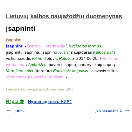
Lietuvių kalbos naujažodžių duomenynas
įsapninti
įsapninti
įsapninti
\
Bendroji informacija
\
Kirčiuotos formos:
įsãpninti, įsãpnina, įsãpnino
Rūšis:
naujadaras
Kalbos dalis:
veiksmažodis
Kilmė:
lietuvių
Pateikta:
2014 06 28. \
Reikšmė ir
vartosena
\
Apibrėžtis:
paversti sapnu, padaryti kaip sapną.
Vartojimo sritis:
literatūra
Funkcinis atspalvis:
laisvasis stilius
Vartosenos pavyzdžiai ruošiami
\
Lietuvių kalbos naujažodžių duomenynas
.
2015
.
Игры ⚽
Нужно сделать НИР?
įrinkti
įsibrazauskinti