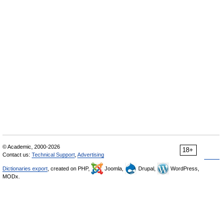
© Academic, 2000-2026
18+
Contact us:
Technical Support
,
Advertising
Dictionaries export
, created on PHP,
Joomla,
Drupal,
WordPress,
MODx.